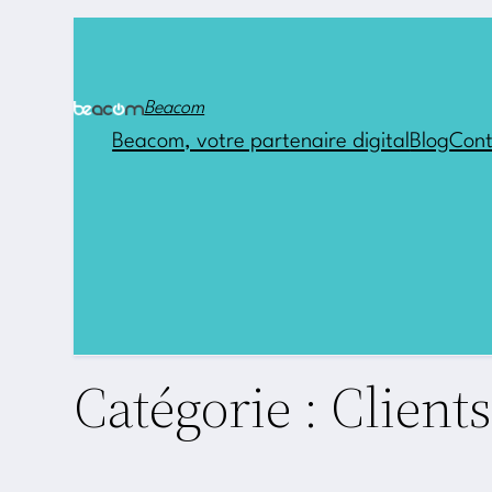
Aller
au
contenu
Beacom
Beacom, votre partenaire digital
Blog
Cont
Catégorie :
Client