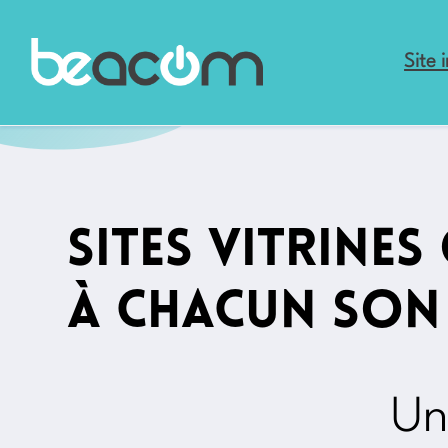
Aller
au
Site 
contenu
Sites vitrine
à chacun son
Un