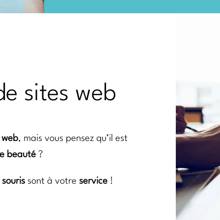
de sites web
e web
, mais vous pensez qu’il est
ne beauté
?
s
souris
sont à votre
service
!