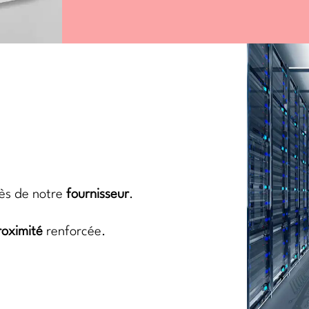
rès de notre
fournisseur
.
roximité
renforcée.