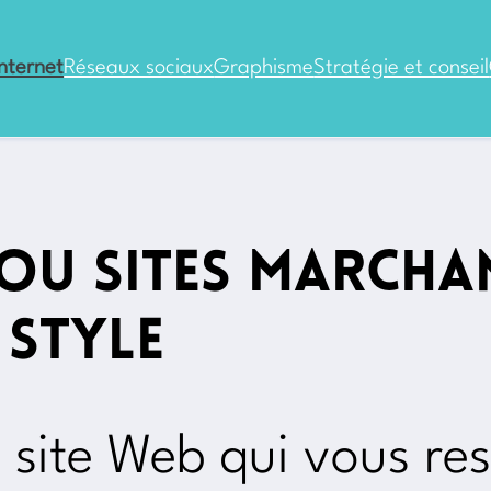
internet
Réseaux sociaux
Graphisme
Stratégie et conseil
s ou sites march
 style
 site Web qui vous re