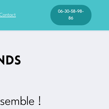
06-30-58-98-
Contact
86
ands
ssemble !